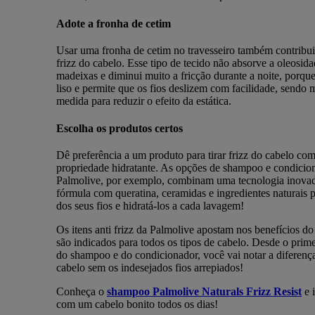
Adote a fronha de cetim
Usar uma fronha de cetim no travesseiro também contribui 
frizz do cabelo. Esse tipo de tecido não absorve a oleosid
madeixas e diminui muito a fricção durante a noite, porqu
liso e permite que os fios deslizem com facilidade, sendo
medida para reduzir o efeito da estática.
Escolha os produtos certos
Dê preferência a um produto para tirar frizz do cabelo co
propriedade hidratante. As opções de shampoo e condicio
Palmolive, por exemplo, combinam uma tecnologia inova
fórmula com queratina, ceramidas e ingredientes naturais p
dos seus fios e hidratá-los a cada lavagem!
Os itens anti frizz da Palmolive apostam nos benefícios do
são indicados para todos os tipos de cabelo. Desde o prim
do shampoo e do condicionador, você vai notar a diferenç
cabelo sem os indesejados fios arrepiados!
Conheça o
shampoo Palmolive Naturals Frizz Resist
e i
com um cabelo bonito todos os dias!