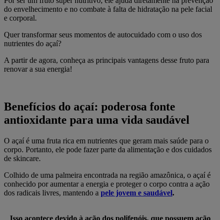
Por ser um fruto super nutritivo, ele ajuda diretamente na prevenção
do envelhecimento e no combate à falta de hidratação na pele facial
e corporal.
Quer transformar seus momentos de autocuidado com o uso dos
nutrientes do açaí?
A partir de agora, conheça as principais vantagens desse fruto para
renovar a sua energia!
Benefícios do açaí: poderosa fonte
antioxidante para uma vida saudável
O açaí é uma fruta rica em nutrientes que geram mais saúde para o
corpo. Portanto, ele pode fazer parte da alimentação e dos cuidados
de skincare.
Colhido de uma palmeira encontrada na região amazônica, o açaí é
conhecido por aumentar a energia e proteger o corpo contra a ação
dos radicais livres, mantendo a
pele jovem e saudável
.
Isso acontece devido à ação dos polifenóis, que possuem ação