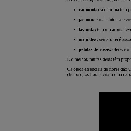
camomila:
seu aroma tem po
jasmim:
é mais intensa e en
lavanda:
tem um aroma leve
orquídea:
seu aroma é assoc
pétalas de rosas:
oferece um
E o melhor, muitas delas têm propr
Os óleos essenciais de flores dão 
cheiroso, os florais criam uma exp