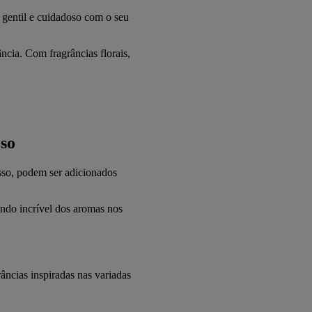
s gentil e cuidadoso com o seu
cia. Com fragrâncias florais,
oso
sso, podem ser adicionados
undo incrível dos aromas nos
râncias inspiradas nas variadas