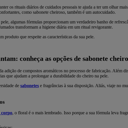
nter os rituais diários de cuidados pessoais te ajuda a ter um olhar mai
econfortantes, como sabonete cheiroso, também é um autocuidado.
 pele, algumas fórmulas proporcionam um verdadeiro banho de refrescân
erfumados transformam a higiene diária em um ritual revigorante.
m produto que respeite as características da sua pele.
ntam: conheça as opções de sabonete cheir
da adição de compostos aromáticos no processo de fabricação. Além di
cias que ajudam a prolongar a durabilidade do cheiro na pele.
versidade de
sabonetes
e fragrâncias à sua disposição. Aliás, viaje no m
vos
o corpo
, o floral é o mais lembrado. Isso porque a sua fórmula leva frag
ssicas: