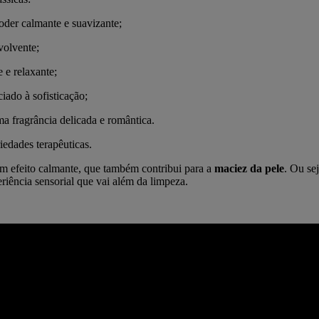
der calmante e suavizante;
volvente;
 e relaxante;
iado à sofisticação;
a fragrância delicada e romântica.
iedades terapêuticas.
um efeito calmante, que também contribui para a
maciez da pele
. Ou se
eriência sensorial que vai além da limpeza.