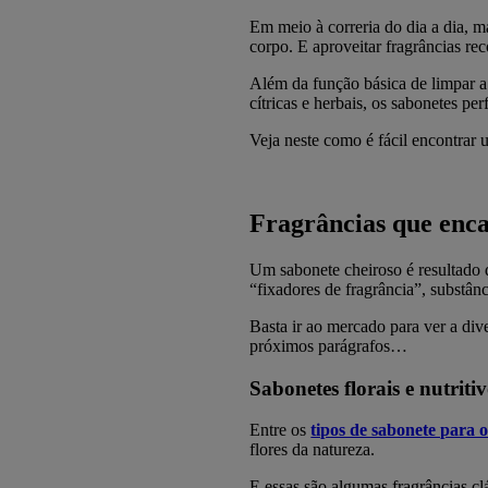
Em meio à correria do dia a dia, ma
corpo. E aproveitar fragrâncias r
Além da função básica de limpar a
cítricas e herbais, os sabonetes p
Veja neste como é fácil encontrar u
Fragrâncias que enca
Um sabonete cheiroso é resultado 
“fixadores de fragrância”, substân
Basta ir ao mercado para ver a di
próximos parágrafos…
Sabonetes florais e nutriti
Entre os
tipos de sabonete para 
flores da natureza.
E essas são algumas fragrâncias clá