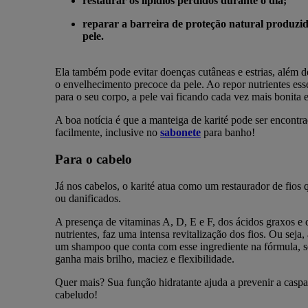
restaurar os lipídios perdidos durante o dia;
reparar a barreira de proteção natural produzi
pele.
Ela também pode evitar doenças cutâneas e estrias, além de
o envelhecimento precoce da pele. Ao repor nutrientes ess
para o seu corpo, a pele vai ficando cada vez mais bonita 
A boa notícia é que a manteiga de karité pode ser encontr
facilmente, inclusive no
sabonete
para banho!
Para o cabelo
Já nos cabelos, o karité atua como um restaurador de fios
ou danificados.
A presença de vitaminas A, D, E e F, dos ácidos graxos e 
nutrientes, faz uma intensa revitalização dos fios. Ou seja,
um shampoo que conta com esse ingrediente na fórmula, s
ganha mais brilho, maciez e flexibilidade.
Quer mais? Sua função hidratante ajuda a prevenir a casp
cabeludo!